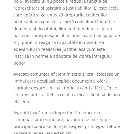
Rolul avocatului nu poate fi redus la funcția de
reprezentare și asistare a justițiabililor. El este acela
care apără și garantează drepturile cetățenilor,
poate aplana conflicte, acordă consultanță în orice
domeniu al dreptului, fiind independent, este un
partener indispensabil al justiției, având obligația de
a-și pune întreaga sa capacitate în dovedirea
adevărului în realizarea justiției așa cum este
inscrisă în normele adoptate de voința întregului
popor.
Avocații comunică eficient în scris și oral, folosesc un
limbaj care detaliază explicit documente, oferă
claritate despre cine, ce, unde și când a făcut, în ce
circumstanțe, astfel ca relația avocat-client să fie una
eficientă.
Avocații joacă un rol important în aducerea
schimbărilor în societate, bazându-se mereu pe
principiul „dacă se dorește respect prin lege, trebuie
să facem legea respectabilă”.