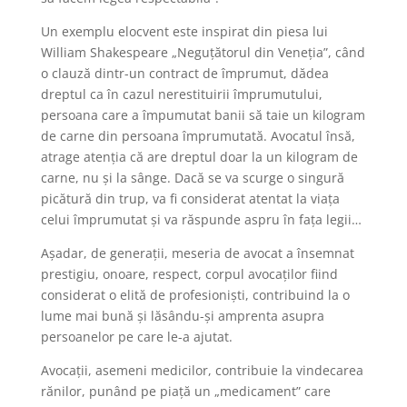
Un exemplu elocvent este inspirat din piesa lui
William Shakespeare „Neguțătorul din Veneția”, când
o clauză dintr-un contract de împrumut, dădea
dreptul ca în cazul nerestituirii împrumutului,
persoana care a împumutat banii să taie un kilogram
de carne din persoana împrumutată. Avocatul însă,
atrage atenția că are dreptul doar la un kilogram de
carne, nu și la sânge. Dacă se va scurge o singură
picătură din trup, va fi considerat atentat la viața
celui împrumutat și va răspunde aspru în fața legii…
Așadar, de generații, meseria de avocat a însemnat
prestigiu, onoare, respect, corpul avocaților fiind
considerat o elită de profesioniști, contribuind la o
lume mai bună și lăsându-și amprenta asupra
persoanelor pe care le-a ajutat.
Avocații, asemeni medicilor, contribuie la vindecarea
rănilor, punând pe piață un „medicament” care